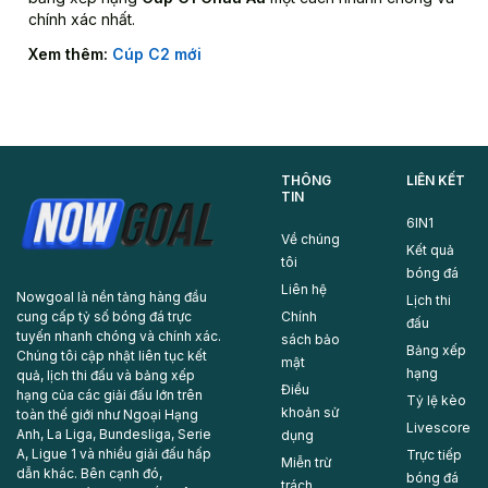
chính xác nhất.
Xem thêm:
Cúp C2 mới
THÔNG
LIÊN KẾT
TIN
6IN1
Về chúng
Kết quả
tôi
bóng đá
Liên hệ
Nowgoal là nền tảng hàng đầu
Lịch thi
cung cấp tỷ số bóng đá trực
Chính
đấu
tuyến nhanh chóng và chính xác.
sách bảo
Bảng xếp
Chúng tôi cập nhật liên tục kết
mật
hạng
quả, lịch thi đấu và bảng xếp
Điều
hạng của các giải đấu lớn trên
Tỷ lệ kèo
khoản sử
toàn thế giới như Ngoại Hạng
Livescore
Anh, La Liga, Bundesliga, Serie
dụng
A, Ligue 1 và nhiều giải đấu hấp
Trực tiếp
Miễn trừ
dẫn khác. Bên cạnh đó,
bóng đá
trách