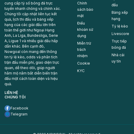
cung cấp tỷ số bóng đá trực
Chính
đấu
tuyến nhanh chóng và chính xác.
sách bảo
Bảng xếp
Chúng tôi cập nhật liên tục kết
mật
hạng
quả, lịch thi đấu và bảng xếp
Điều
hạng của các giải đấu lớn trên
Tỷ lệ kèo
khoản sử
toàn thế giới như Ngoại Hạng
Livescore
Anh, La Liga, Bundesliga, Serie
dụng
A, Ligue 1 và nhiều giải đấu hấp
Trực tiếp
Miễn trừ
dẫn khác. Bên cạnh đó,
bóng đá
trách
Nowgoal còn mang đến thông
Nhà cái
nhiệm
tin tỷ lệ kèo, odds và phân tích
uy tín
trận đấu miễn phí, giao diện trực
Cookie
quan, dễ theo dõi, giúp người
KYC
hâm mộ nắm bắt diễn biến trận
đấu một cách toàn diện và hiệu
quả.
LIÊN HỆ
CHÚNG TÔI
Facebook
Telegram