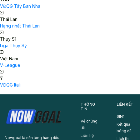
VĐQG Tây Ban Nha
Thái Lan
Hạng nhất Thái Lan
Thụy Sĩ
Liga Thụy Sỹ
Việt Nam
V-League
Ý
VĐQG Itali
THÔNG
LIÊN KẾT
TIN
6IN1
Về chúng
Kết quả
tôi
bóng đá
Liên hệ
Nowgoal là nền tảng hàng đầu
Lịch thi