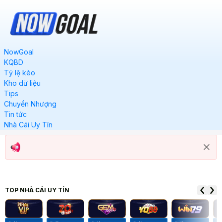
NowGoal
KQBD
Tỷ lệ kèo
Kho dữ liệu
Tips
Chuyển Nhượng
Tin tức
Nhà Cái Uy Tín
TOP NHÀ CÁI
UY TÍN