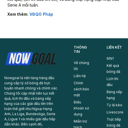
Serie A mỗi tuần.
Xem thêm:
VĐQG Pháp
THÔNG
LIÊN KẾT
TIN
6IN1
Về chúng
Kết quả
tôi
bóng đá
Liên hệ
Nowgoal là nền tảng hàng đầu
Lịch thi
cung cấp tỷ số bóng đá trực
Chính
đấu
tuyến nhanh chóng và chính xác.
sách bảo
Bảng xếp
Chúng tôi cập nhật liên tục kết
mật
hạng
quả, lịch thi đấu và bảng xếp
Điều
hạng của các giải đấu lớn trên
Tỷ lệ kèo
khoản sử
toàn thế giới như Ngoại Hạng
Livescore
Anh, La Liga, Bundesliga, Serie
dụng
A, Ligue 1 và nhiều giải đấu hấp
Trực tiếp
Miễn trừ
dẫn khác. Bên cạnh đó,
bóng đá
trách