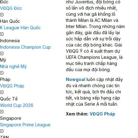
Đức
như Juventus, đội bóng có
số lần vô địch nhiều nhất,
VĐQG Đức
cùng với hai gã khổng lồ
thành Milan là AC Milan và
Hàn Quốc
Inter Milan. Trong những năm
K League Hàn Quốc
gần đây, giải đấu đã lấy lại
sức hấp dẫn với sự trỗi dậy
Indonesia
của các đội bóng khác. Giải
Indonesia Champion Cup
VĐQG Ý có 4 suất tham dự
UEFA Champions League, là
Mỹ
mục tiêu tranh chấp hàng
Nhà nghề Mỹ
đầu của mọi đội bóng.
Pháp
Nowgoal
luôn cập nhật đầy
đủ và nhanh chóng các tin
VĐQG Pháp
tức, kết quả, lịch thi đấu chi
tiết, và bảng xếp hạng cập
Quốc Tế
nhật của Serie A mỗi tuần.
World Cup 2026
Xem thêm:
VĐQG Pháp
Singapore
Singapore Prime League
TBN