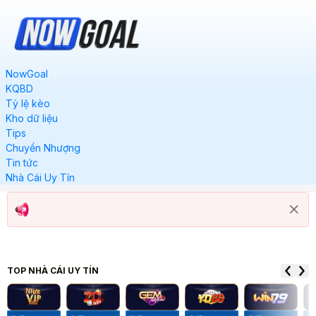
NowGoal
KQBD
Tỷ lệ kèo
Kho dữ liệu
Tips
Chuyển Nhượng
Tin tức
Nhà Cái Uy Tín
TOP NHÀ CÁI
UY TÍN