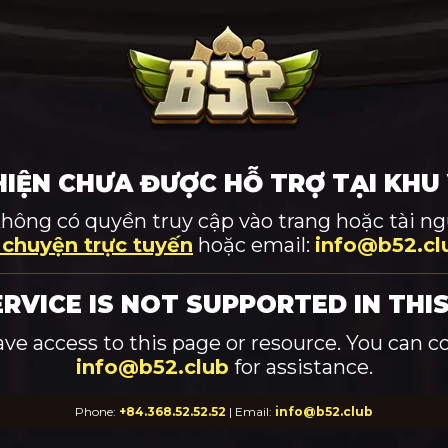
HIỆN CHƯA ĐƯỢC HỖ TRỢ TẠI KHU
không có quyền truy cập vào trang hoặc tài ngu
 chuyện trực tuyến
hoặc email:
info@b52.cl
ERVICE IS NOT SUPPORTED IN THIS
ave access to this page or resource. You can c
info@b52.club
for assistance.
Phone:
+84.368.52.52.52
| Email:
info@b52.club