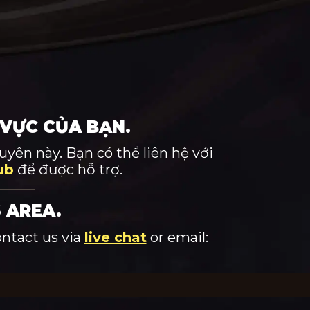
 VỰC CỦA BẠN.
yên này. Bạn có thể liên hệ với
ub
để được hỗ trợ.
 AREA.
ontact us via
live chat
or email: