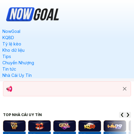
NowGoal
KQBD
Tỷ lệ kèo
Kho dữ liệu
Tips
Chuyển Nhượng
Tin tức
Nhà Cái Uy Tín
TOP NHÀ CÁI
UY TÍN