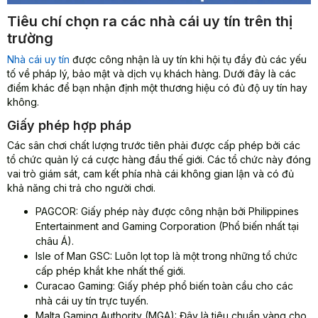
Tiêu chí chọn ra các nhà cái uy tín trên thị
trường
Nhà cái uy tín
được công nhận là uy tín khi hội tụ đầy đủ các yếu
tố về pháp lý, bảo mật và dịch vụ khách hàng. Dưới đây là các
điểm khác để bạn nhận định một thương hiệu có đủ độ uy tín hay
không.
Giấy phép hợp pháp
Các sân chơi chất lượng trước tiên phải được cấp phép bởi các
tổ chức quản lý cá cược hàng đầu thế giới. Các tổ chức này đóng
vai trò giám sát, cam kết phía nhà cái không gian lận và có đủ
khả năng chi trả cho người chơi.
PAGCOR: Giấy phép này được công nhận bởi Philippines
Entertainment and Gaming Corporation (Phổ biến nhất tại
châu Á).
Isle of Man GSC: Luôn lọt top là một trong những tổ chức
cấp phép khắt khe nhất thế giới.
Curacao Gaming: Giấy phép phổ biến toàn cầu cho các
nhà cái uy tín trực tuyến.
Malta Gaming Authority (MGA): Đây là tiêu chuẩn vàng cho