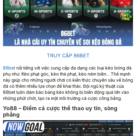
TRUY CẬP 86BET
86bet
nổi tiếng với việc cung cấp đa dạng các loại kèo bóng đá
phụ như: Kèo phạt góc, kèo thẻ phạt, kèo ném biên… Thế mạnh
này giúp cho những người chơi có kiến thức chuyên sâu về bóng
đá có thêm nhiều lựa chọn để khai thác. Đội ngũ kỹ thuật của
86bet luôn đảm bảo bảng kèo không bị biến động quá lớn vào
những phút chót, tạo ra một môi trường cá cược công bằng.
Yo88 – Điểm cá cược thể thao uy tín, sòng
phẳng