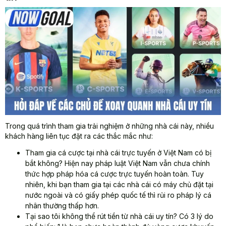
Trong quá trình tham gia trải nghiệm ở những nhà cái này, nhiều
khách hàng liên tục đặt ra các thắc mắc như:
Tham gia cá cược tại nhà cái trực tuyến ở Việt Nam có bị
bắt không? Hiện nay pháp luật Việt Nam vẫn chưa chính
thức hợp pháp hóa cá cược trực tuyến hoàn toàn. Tuy
nhiên, khi bạn tham gia tại các nhà cái có máy chủ đặt tại
nước ngoài và có giấy phép quốc tế thì rủi ro pháp lý cá
nhân thường thấp hơn.
Tại sao tôi không thể rút tiền từ nhà cái uy tín? Có 3 lý do