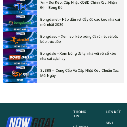
7m – Soi Kèo, Cập Nhật KQBD Chính Xác, Nhận
Định Bóng Đá
Bongdanet – Hấp dẫn với đầy đủ các kèo nhà cái
mới nhất 2026
Bongdaso – Xem soi kèo bóng đá rõ nét và bắt
kèo trực tiếp
Bongdalu – Xem bóng đá tại nhà với vô số kèo
nhà cái cực hay
Sv388 – Cung Cấp Và Cập Nhật Kèo Chuẩn Xác
Mỗi Ngày
THÔNG
LIÊN KẾT
TIN
6IN1