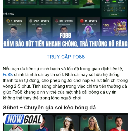
TRUY CẬP FO88
Nếu bạn ưu tiên sự minh bạch và tốc độ trong giao dịch tiền tệ,
Fo88
chính là nhà cái uy tín số 1. Nhà cái này sở hữu hệ thống
thanh toán tự động, cho phép người chơi nạp và rút tiền chỉ trong
vòng 2-5 phút. Tính sòng phẳng trong việc chi trả tiền thưởng đã
giúp Fo88 khẳng định vị thế của một nhà cái bóng đá uy tín
không thể thay thế trong lòng người chơi.
86bet – Chuyên gia soi kèo bóng đá