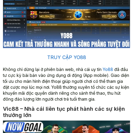
TRUY CẬP YO88
Không chỉ dừng lại ở phiên bản web, nhà cái uy tín
Yo88
đã đầu
tư cực kỳ bài bản vào ứng dụng di động (App mobile). Giao diện
tối ưu cho màn hình điện thoại giúp người chơi có thể tham gia
đặt cược mọi lúc mọi nơi. Yo88 thường xuyên tổ chức các sự kiện
khuyến mãi độc quyền dành riêng cho sảnh thể thao, thu hút
đông đảo lượng lớn người chơi trẻ tuổi tham gia.
Vic88 – Nhà cái liên tục phát hành các sự kiện
thưởng lớn