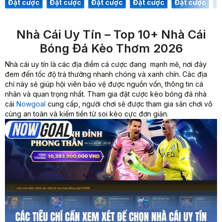
Đặt cược
Đặt cược
Đặt cược
Đặt cược
Đặt cược
Đ
Nhà Cái Uy Tín – Top 10+ Nhà Cái
Bóng Đá Kèo Thơm 2026
Nhà cái uy tín là các địa điểm cá cược đang mạnh mẽ, nơi đây
đem đến tốc độ trả thưởng nhanh chóng và xanh chín. Các địa
chỉ này sẽ giúp hội viên bảo vệ được nguồn vốn, thông tin cá
nhân và quan trọng nhất. Tham gia đặt cược kèo bóng đá nhà
cái
Nowgoal
cung cấp, người chơi sẽ được tham gia sân chơi vô
cùng an toàn và kiếm tiền từ soi kèo cực đơn giản.