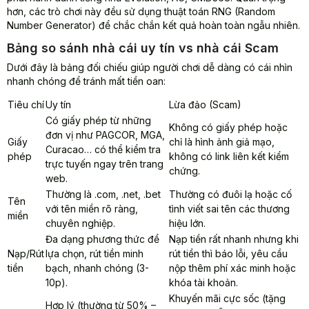
hơn, các trò chơi này đều sử dụng thuật toán RNG (Random
Number Generator) để chắc chắn kết quả hoàn toàn ngẫu nhiên.
Bảng so sánh nhà cái uy tín vs nhà cái Scam
Dưới đây là bảng đối chiếu giúp người chơi dễ dàng có cái nhìn
nhanh chóng để tránh mất tiền oan:
Tiêu chí
Uy tín
Lừa đảo (Scam)
Có giấy phép từ những
Không có giấy phép hoặc
đơn vị như PAGCOR, MGA,
Giấy
chỉ là hình ảnh giả mạo,
Curacao… có thể kiểm tra
phép
không có link liên kết kiểm
trực tuyến ngay trên trang
chứng.
web.
Thường là .com, .net, .bet
Thường có đuôi lạ hoặc cố
Tên
với tên miền rõ ràng,
tình viết sai tên các thương
miền
chuyên nghiệp.
hiệu lớn.
Đa dạng phương thức để
Nạp tiền rất nhanh nhưng khi
Nạp/Rút
lựa chọn, rút tiền minh
rút tiền thì báo lỗi, yêu cầu
tiền
bạch, nhanh chóng (3-
nộp thêm phí xác minh hoặc
10p).
khóa tài khoản.
Khuyến mãi cực sốc (tặng
Hợp lý (thường từ 50% –