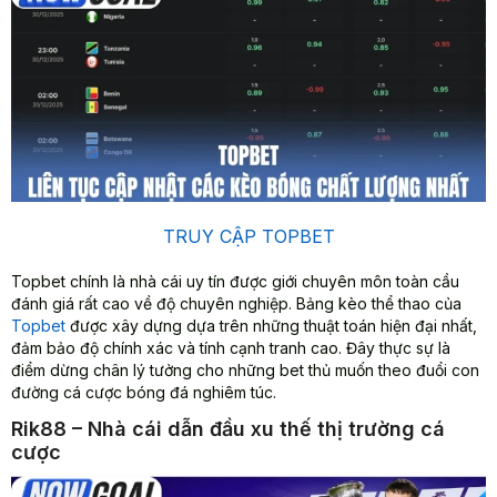
TRUY CẬP TOPBET
Topbet chính là nhà cái uy tín được giới chuyên môn toàn cầu
đánh giá rất cao về độ chuyên nghiệp. Bảng kèo thể thao của
Topbet
được xây dựng dựa trên những thuật toán hiện đại nhất,
đảm bảo độ chính xác và tính cạnh tranh cao. Đây thực sự là
điểm dừng chân lý tưởng cho những bet thủ muốn theo đuổi con
đường cá cược bóng đá nghiêm túc.
Rik88 – Nhà cái dẫn đầu xu thế thị trường cá
cược