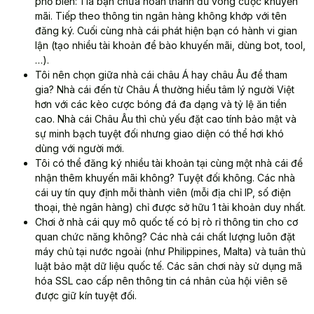
phổ biến: 1 là bạn chưa hoàn thành đủ vòng cược khuyến
mãi. Tiếp theo thông tin ngân hàng không khớp với tên
đăng ký. Cuối cùng nhà cái phát hiện bạn có hành vi gian
lận (tạo nhiều tài khoản để bào khuyến mãi, dùng bot, tool,
…).
Tôi nên chọn giữa nhà cái châu Á hay châu Âu để tham
gia? Nhà cái đến từ Châu Á thường hiểu tâm lý người Việt
hơn với các kèo cược bóng đá đa dạng và tỷ lệ ăn tiền
cao. Nhà cái Châu Âu thì chủ yếu đặt cao tính bảo mật và
sự minh bạch tuyệt đối nhưng giao diện có thể hơi khó
dùng với người mới.
Tôi có thể đăng ký nhiều tài khoản tại cùng một nhà cái để
nhận thêm khuyến mãi không? Tuyệt đối không. Các nhà
cái uy tín quy định mỗi thành viên (mỗi địa chỉ IP, số điện
thoại, thẻ ngân hàng) chỉ được sở hữu 1 tài khoản duy nhất.
Chơi ở nhà cái quy mô quốc tế có bị rò rỉ thông tin cho cơ
quan chức năng không? Các nhà cái chất lượng luôn đặt
máy chủ tại nước ngoài (như Philippines, Malta) và tuân thủ
luật bảo mật dữ liệu quốc tế. Các sân chơi này sử dụng mã
hóa SSL cao cấp nên thông tin cá nhân của hội viên sẽ
được giữ kín tuyệt đối.