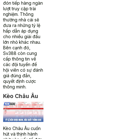
đón tiếp hàng ngàn
lượt truy cập trải
nghiệm. Thông
thường nhà cái sẽ
đưa ra những tỷ lệ
hấp dẫn áp dụng
cho nhiều giải đấu
lớn nhỏ khác nhau.
Bên cạnh đó,
Sv388 còn cung
cấp thông tin về
các đội tuyển để
hội viên có sự đánh
giá đúng đắn,
quyết định cược
thông minh.
Kèo Châu Âu
Kèo Châu Âu cuốn
hút và thịnh hành