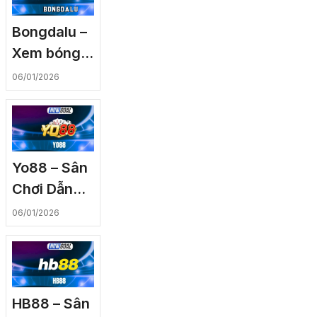
tiếp
Bongdalu –
Xem bóng
đá tại nhà
06/01/2026
với vô số
kèo nhà cái
cực hay
Yo88 – Sân
Chơi Dẫn
Đầu Hệ
06/01/2026
Thống Kèo
Xanh Chín,
Giải Đấu
Lớn
HB88 – Sân