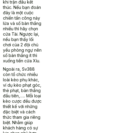
khi trận đấu kết
thúc. Nếu bạn đoán
đây là một cuộc
chiến tấn công nảy
lửa và số bàn thắng
nhiều thì hãy chọn
cửa Tài. Ngược lại,
nếu bạn thấy lối
chơi của 2 đội chủ
yếu phòng ngự nên
số bàn thắng ít thì
xuống tiền cửa Xỉu.
Ngoài ra, Sv388
còn tổ chức nhiều
loài kèo phụ khác,
ví dụ kèo phạt góc,
thẻ phạt, bàn thắng
đầu tiên,….. Mỗi loại
kèo cược đều được
thiết kế với những
đặc biệt và cách
thức tham gia riêng
biệt. Nhằm giúp
khách hàng có sự