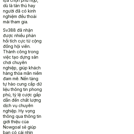
lựa chọn phù hợp,
dù là tân thủ hay
người đã có kinh
nghiệm đều thoải
mái tham gia.
Sv388 đã nhận
được nhiều phản
hồi tích cực từ cộng
đồng hội viên.
Thành công trong
việc tạo dựng sân
chơi chuyên
nghiệp, giúp khách
hàng thỏa mãn niềm
đam mê. Nền tảng
tự hào cung cấp dữ
liệu thông tin phong
phú, tỷ lệ cược gấp
dẫn đến chất lượng
dịch vụ chuyên
nghiệp. Hy vọng
thông qua thông tin
giới thiệu của
Nowgoal sẽ giúp
bạn có cái nhìn