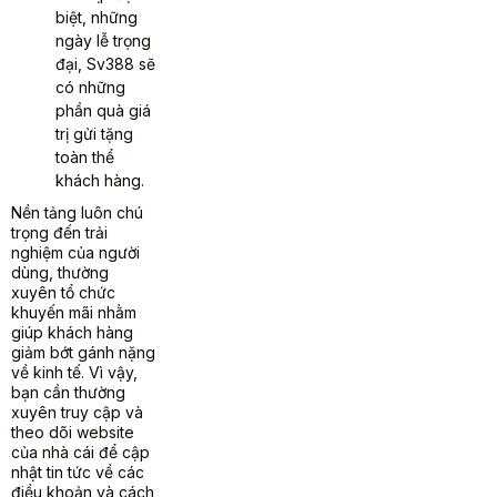
biệt, những
ngày lễ trọng
đại, Sv388 sẽ
có những
phần quà giá
trị gửi tặng
toàn thể
khách hàng.
Nền tảng luôn chú
trọng đến trải
nghiệm của người
dùng, thường
xuyên tổ chức
khuyến mãi nhằm
giúp khách hàng
giảm bớt gánh nặng
về kinh tế. Vì vậy,
bạn cần thường
xuyên truy cập và
theo dõi website
của nhà cái để cập
nhật tin tức về các
điều khoản và cách