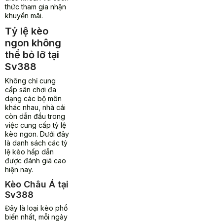
thức tham gia nhận
khuyến mãi.
Tỷ lệ kèo
ngon không
thể bỏ lỡ tại
Sv388
Không chỉ cung
cấp sân chơi đa
dạng các bộ môn
khác nhau, nhà cái
còn dẫn đầu trong
việc cung cấp tỷ lệ
kèo ngon. Dưới đây
là danh sách các tỷ
lệ kèo hấp dẫn
được đánh giá cao
hiện nay.
Kèo Châu Á tại
Sv388
Đây là loại kèo phổ
biến nhất, mỗi ngày