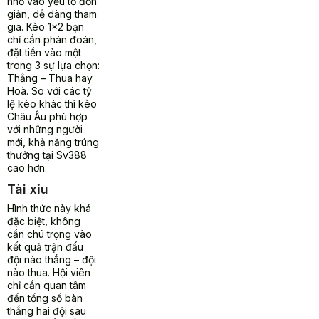
nhờ vào yếu tố đơn
giản, dễ dàng tham
gia. Kèo 1×2 bạn
chỉ cần phán đoán,
đặt tiền vào một
trong 3 sự lựa chọn:
Thắng – Thua hay
Hoà. So với các tỷ
lệ kèo khác thì kèo
Châu Âu phù hợp
với những người
mới, khả năng trúng
thưởng tại Sv388
cao hơn.
Tài xỉu
Hình thức này khá
đặc biệt, không
cần chú trọng vào
kết quả trận đấu
đội nào thắng – đội
nào thua. Hội viên
chỉ cần quan tâm
đến tổng số bàn
thắng hai đội sau