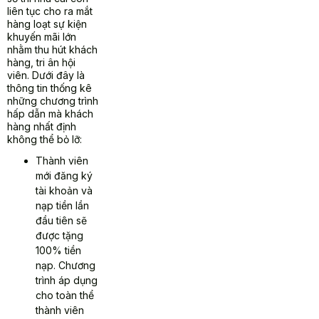
liên tục cho ra mắt
hàng loạt sự kiện
khuyến mãi lớn
nhằm thu hút khách
hàng, tri ân hội
viên. Dưới đây là
thông tin thống kê
những chương trình
hấp dẫn mà khách
hàng nhất định
không thể bỏ lỡ:
Thành viên
mới đăng ký
tài khoản và
nạp tiền lần
đầu tiên sẽ
được tặng
100% tiền
nạp. Chương
trình áp dụng
cho toàn thể
thành viên