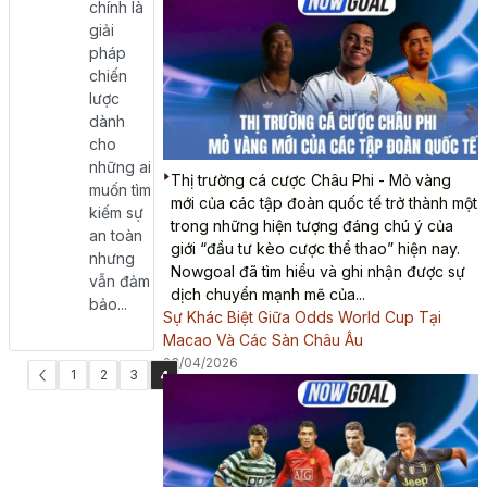
chính là
–
giải
Tối
pháp
Ưu
chiến
Lợi
lược
Nhuận
dành
Cá
cho
những ai
Độ
Thị trường cá cược Châu Phi - Mỏ vàng
muốn tìm
Bóng
mới của các tập đoàn quốc tế trở thành một
kiếm sự
Đá
trong những hiện tượng đáng chú ý của
an toàn
giới “đầu tư kèo cược thể thao” hiện nay.
nhưng
Nowgoal đã tìm hiểu và ghi nhận được sự
vẫn đảm
dịch chuyển mạnh mẽ của...
bảo...
Sự Khác Biệt Giữa Odds World Cup Tại
Macao Và Các Sàn Châu Âu
23/04/2026
1
2
3
4