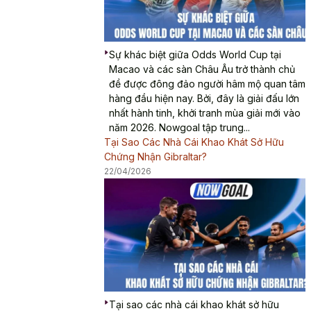
Sự khác biệt giữa Odds World Cup tại
Macao và các sàn Châu Âu trở thành chủ
đề được đông đảo người hâm mộ quan tâm
hàng đầu hiện nay. Bởi, đây là giải đấu lớn
nhất hành tinh, khởi tranh mùa giải mới vào
năm 2026. Nowgoal tập trung...
Tại Sao Các Nhà Cái Khao Khát Sở Hữu
Chứng Nhận Gibraltar?
22/04/2026
Tại sao các nhà cái khao khát sở hữu