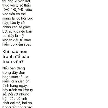
thường xuyên kết
thúc với tỷ số thấp
(0-0, 1-0, 1-1), việc
vào tiền có thể
mang lại cơ hội. Lúc
này, kèo tỷ số
chính xác sẽ giảm
bớt áp lực nếu bạn
coi đây là một
khoản đầu tư mạo
hiểm có kiểm soát.
Khi nào nên
tránh để bảo
toàn vốn?
Nếu bạn đang
trong dây đen
hoặc mục tiêu là
kiếm lợi nhuận ổn
định hàng ngày,
hãy tránh xa kèo tỷ
số. Đối với những
trận đấu có tính
chất cởi mở, hai đội
bóng tấn công rực