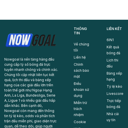
Đến Chiến
Thuật Tạt
Cánh Của
HLV
THÔNG
LIÊN KẾT
TIN
6IN1
Về chúng
Kết quả
tôi
bóng đá
Liên hệ
Nowgoal là nền tảng hàng đầu
Lịch thi
cung cấp tỷ số bóng đá trực
Chính
đấu
tuyến nhanh chóng và chính xác.
sách bảo
Bảng xếp
Chúng tôi cập nhật liên tục kết
mật
hạng
quả, lịch thi đấu và bảng xếp
Điều
hạng của các giải đấu lớn trên
Tỷ lệ kèo
khoản sử
toàn thế giới như Ngoại Hạng
Livescore
Anh, La Liga, Bundesliga, Serie
dụng
A, Ligue 1 và nhiều giải đấu hấp
Trực tiếp
Miễn trừ
dẫn khác. Bên cạnh đó,
bóng đá
trách
Nowgoal còn mang đến thông
Nhà cái
nhiệm
tin tỷ lệ kèo, odds và phân tích
uy tín
trận đấu miễn phí, giao diện trực
Cookie
quan, dễ theo dõi, giúp người