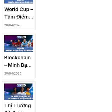
World Cup –
Tâm Điểm
Của Thị
20/04/2026
Trường Cá
Cược 2026
Blockchain
– Minh Bạch
Hóa Lịch Sử
20/04/2026
Cược Và
Chống Gian
Lận
Thị Trường