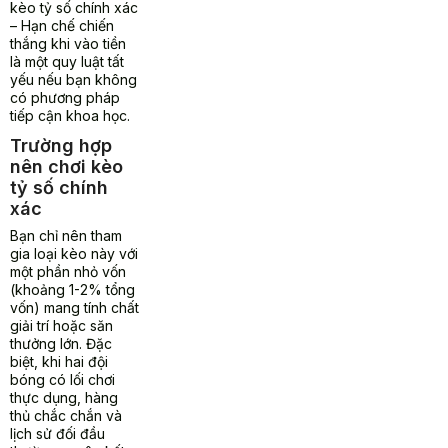
kèo tỷ số chính xác
– Hạn chế chiến
thắng khi vào tiền
là một quy luật tất
yếu nếu bạn không
có phương pháp
tiếp cận khoa học.
Trường hợp
nên chơi kèo
tỷ số chính
xác
Bạn chỉ nên tham
gia loại kèo này với
một phần nhỏ vốn
(khoảng 1-2% tổng
vốn) mang tính chất
giải trí hoặc săn
thưởng lớn. Đặc
biệt, khi hai đội
bóng có lối chơi
thực dụng, hàng
thủ chắc chắn và
lịch sử đối đầu