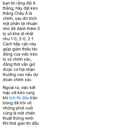
bạn tin rằng đội A
thắng, hãy đặt kèo
thắng Châu Á là
chính, sau đó trích
một phần lợi nhuận
nhỏ để đánh thêm 3
tỷ số khả dĩ nhất
như 1-0, 2-0, 2-1.
Cách tiếp cận này
giúp giảm thiểu tác
động của việc kèo
tỷ số chính xác,
đồng thời vẫn giữ
được cơ hội nhận
thưởng cao nếu dự
đoán chính xác.
Ngoài ra, việc kết
hợp với kèo rung
khi
lịch thi đấu
trận
bóng đã trôi về
những phút cuối
cũng là một chiến
thuật thông minh.
Khi thời gian thi đấu