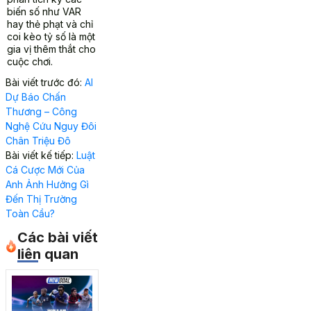
biến số như VAR
hay thẻ phạt và chỉ
coi kèo tỷ số là một
gia vị thêm thắt cho
cuộc chơi.
Bài viết trước đó:
AI
Dự Báo Chấn
Thương – Công
Nghệ Cứu Nguy Đôi
Chân Triệu Đô
Bài viết kế tiếp:
Luật
Cá Cược Mới Của
Anh Ảnh Hưởng Gì
Đến Thị Trường
Toàn Cầu?
Các bài viết
liên quan