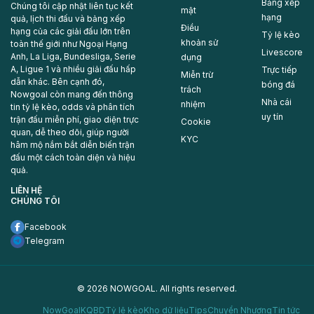
Bảng xếp
Chúng tôi cập nhật liên tục kết
mật
hạng
quả, lịch thi đấu và bảng xếp
Điều
hạng của các giải đấu lớn trên
Tỷ lệ kèo
khoản sử
toàn thế giới như Ngoại Hạng
Livescore
Anh, La Liga, Bundesliga, Serie
dụng
A, Ligue 1 và nhiều giải đấu hấp
Trực tiếp
Miễn trừ
dẫn khác. Bên cạnh đó,
bóng đá
trách
Nowgoal còn mang đến thông
Nhà cái
nhiệm
tin tỷ lệ kèo, odds và phân tích
uy tín
trận đấu miễn phí, giao diện trực
Cookie
quan, dễ theo dõi, giúp người
KYC
hâm mộ nắm bắt diễn biến trận
đấu một cách toàn diện và hiệu
quả.
LIÊN HỆ
CHÚNG TÔI
Facebook
Telegram
© 2026 NOWGOAL. All rights reserved.
NowGoal
KQBD
Tỷ lệ kèo
Kho dữ liệu
Tips
Chuyển Nhượng
Tin tức