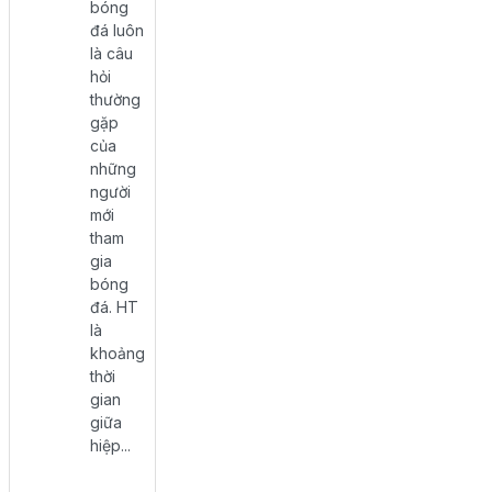
–
bóng
đá luôn
Nắm
là câu
Bắt
hỏi
Hiệp
thường
1,
gặp
Dẫn
của
Trước
những
Cơ
người
mới
Hội
tham
Thắng
gia
bóng
đá. HT
là
khoảng
thời
gian
giữa
hiệp...