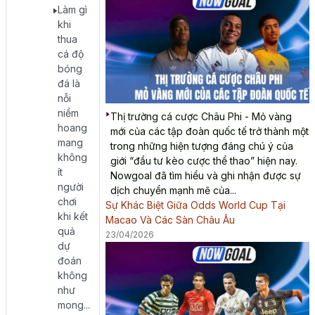
Khi
Làm gì
Thua
khi
Cá
thua
cá độ
Độ
bóng
Bóng
đá là
Đá
nỗi
–
niềm
Thị trường cá cược Châu Phi - Mỏ vàng
Mẹo
hoang
mới của các tập đoàn quốc tế trở thành một
Gỡ
mang
trong những hiện tượng đáng chú ý của
Gạc
không
giới “đầu tư kèo cược thể thao” hiện nay.
ít
Vốn
Nowgoal đã tìm hiểu và ghi nhận được sự
người
dịch chuyển mạnh mẽ của...
Nếu
chơi
Sự Khác Biệt Giữa Odds World Cup Tại
Trắng
khi kết
Macao Và Các Sàn Châu Âu
Tay
quả
23/04/2026
dự
đoán
không
như
mong...