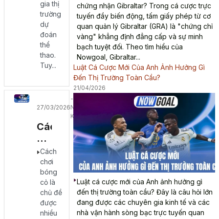
gia thị
chứng nhận Gibraltar? Trong cá cược trực
trường
tuyến đầy biến động, tấm giấy phép từ cơ
dự
quan quản lý Gibraltar (GRA) là "chứng chỉ
đoán
vàng" khẳng định đẳng cấp và sự minh
thể
bạch tuyệt đối. Theo tìm hiểu của
thao.
Nowgoal, Gibraltar...
Tuy...
Luật Cá Cược Mới Của Anh Ảnh Hưởng Gì
Đến Thị Trường Toàn Cầu?
21/04/2026
27/03/2026
Nguyễn
Kelvin
Cách
Chơi
Bóng
Cách
Cỏ
chơi
–
bóng
Luật cá cược mới của Anh ảnh hưởng gì
cỏ là
Thủ
đến thị trường toàn cầu? Đây là câu hỏi lớn
chủ đề
Thuật
đang được các chuyên gia kinh tế và các
được
Cược
nhà vận hành sòng bạc trực tuyến quan
nhiều