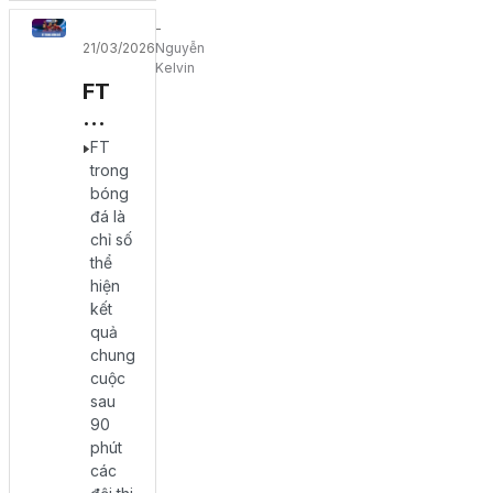
21/03/2026
Nguyễn
Kelvin
FT
Trong
Bóng
FT
Đá
trong
–
bóng
đá là
Đọc
chỉ số
Kết
thể
Quả,
hiện
Hiểu
kết
Trọn
quả
Cục
chung
Diện
cuộc
sau
Trận
90
Đấu
phút
các