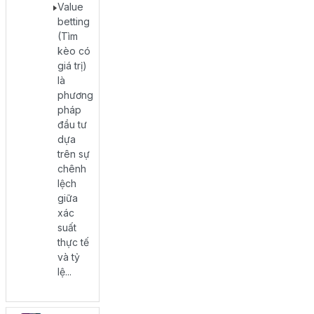
(Tìm
Value
Kèo
betting
Có
(Tìm
kèo có
Giá
giá trị)
Trị)
là
–
phương
Cách
pháp
Tính
đầu tư
Toán
dựa
Hiệu
trên sự
chênh
Quả
lệch
giữa
xác
suất
thực tế
và tỷ
lệ...