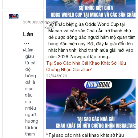
28/03/2026
Nguyễn
Sự khác biệt giữa Odds World Cup tại
Kelvin
Macao và các sàn Châu Âu trở thành chủ
Làm
đề được đông đảo người hâm mộ quan tâm
Giàu
hàng đầu hiện nay. Bởi, đây là giải đấu lớn
Từ
Làm
nhất hành tinh, khởi tranh mùa giải mới vào
Cá
giàu
năm 2026. Nowgoal tập trung...
Độ
từ cá
Tại Sao Các Nhà Cái Khao Khát Sở Hữu
độ
Chứng Nhận Gibraltar?
Bóng
bóng
22/04/2026
Đá
đá là
–
mục
Mẹo
tiêu
Chơi
mà
Từ
nhiều
Cao
người
hướng
Thủ
tới khi
Cá
tham
Tại sao các nhà cái khao khát sở hữu
Cược