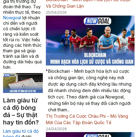
gia thị trường dự
Và Chống Gian Lận
đoán thể thao. Tuy
nhiên thực tế, theo
25/04/2026
Nowgoal
lợi nhuận
chỉ đến với người
có chiến lược rõ
ràng và kiểm soát
tốt rủi ro. Việc hiểu
đúng các hình thức
tham gia sẽ giúp
tránh sai lầm và đi
đường dài hiệu quả
hơn.
Blockchain - Minh bạch hóa lịch sử cược
và chống gian lận, công nghệ này mới
được áp dụng cách đây không lâu nhưng
đã nhanh chóng đem đến nhiều tác động
tích cực. Theo đánh giá của Nowgoal,
Làm giàu từ
những tiến bộ này sẽ thay đổi cách người
cá độ bóng
chơi tham...
đá – Sự thật
Thị Trường Cá Cược Châu Phi – Mỏ Vàng
hay tin đồn?
Mới Của Các Tập Đoàn Quốc Tế
24/04/2026
Làm giàu từ cá độ
bóng đá
được