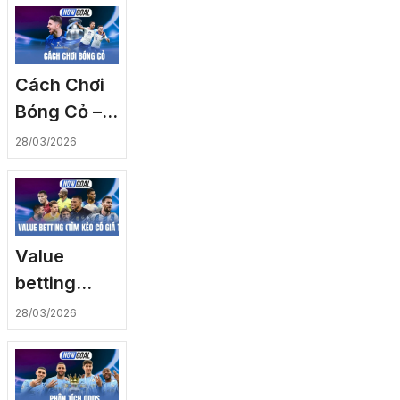
Gạc Vốn
Nếu Trắng
Tay
Cách Chơi
Bóng Cỏ –
Thủ Thuật
28/03/2026
Cược Kiếm
Lợi Nhuận
Lớn
Value
betting
(Tìm Kèo
28/03/2026
Có Giá Trị)
– Cách Tính
Toán Hiệu