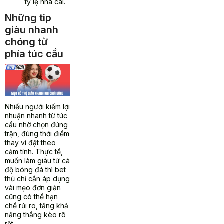
tỷ lệ nhà cái.
Những tip
giàu nhanh
chóng từ
phía túc cầu
Nhiều người kiếm lợi
nhuận nhanh từ túc
cầu nhờ chọn đúng
trận, đúng thời điểm
thay vì đặt theo
cảm tính. Thực tế,
muốn làm giàu từ cá
độ bóng đá thì bet
thủ chỉ cần áp dụng
vài mẹo đơn giản
cũng có thể hạn
chế rủi ro, tăng khả
năng thắng kèo rõ
rệt.