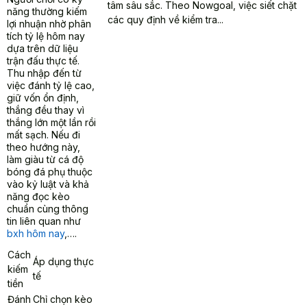
tâm sâu sắc. Theo Nowgoal, việc siết chặt
năng thường kiếm
các quy định về kiểm tra...
lợi nhuận nhờ phân
tích tỷ lệ hôm nay
dựa trên dữ liệu
trận đấu thực tế.
Thu nhập đến từ
việc đánh tỷ lệ cao,
giữ vốn ổn định,
thắng đều thay vì
thắng lớn một lần rồi
mất sạch. Nếu đi
theo hướng này,
làm giàu từ cá độ
bóng đá phụ thuộc
vào kỷ luật và khả
năng đọc kèo
chuẩn cùng thông
tin liên quan như
bxh hôm nay
,….
Cách
Áp dụng thực
kiếm
tế
tiền
Đánh
Chỉ chọn kèo