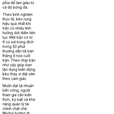
phía để làm giàu từ
cá độ bóng đá.
Theo kinh nghiệm
thực tế, kèo rung
hiệu quả nhất khi
trận có nhiều tình
huống dứt điểm liên
tục. Một trận có từ
6 cú sút trúng đích
trong 30 phút
thường dẫn tới bàn
thắng ở nửa cuối
trận. Theo nhịp trận
như vậy giúp bạn
tận dụng biến động
kèo thay vì đặt sớm
theo cảm giác.
Muốn đạt lợi nhuận
bền vững, người
tham gia cần kiến
thức, kỷ luật và khả
năng quản lý tài
chính chặt chẽ.
Những hướng đi