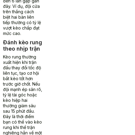
đến 6 lần gặp gần
đây. Ví dụ, đội cửa
trên thắng cách
biệt hai bàn liên
tiếp thường có tỷ lệ
vượt kèo chấp đạt
mức cao.
Đánh kèo rung
theo nhịp trận
Kèo rung thường
xuất hiện khi trận
đấu thay đổi tốc độ
liên tục, tạo cơ hội
bắt kèo tốt hơn
trước giờ chốt. Nếu
đội mạnh ép sân rõ,
tỷ lệ tài góc hoặc
kèo hiệp hai
thường giảm sâu
sau 15 phút đầu.
Đây là thời điểm
bạn có thể vào kèo
rung khi thế trận
nghiêng hẳn về một