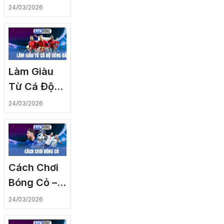
Bóng Đá –
24/03/2026
Mẹo Gỡ
Gạc Vốn
Nếu Trắng
Tay
Làm Giàu
Từ Cá Độ
Bóng Đá –
24/03/2026
Mẹo Chơi
Từ Cao Thủ
Cá Cược
Cách Chơi
Bóng Cỏ –
Thủ Thuật
24/03/2026
Cược Kiếm