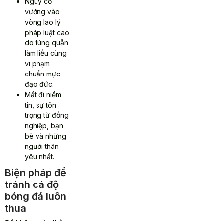
Nguy cơ
vướng vào
vòng lao lý
pháp luật cao
do túng quẫn
làm liều cùng
vi phạm
chuẩn mực
đạo đức.
Mất đi niềm
tin, sự tôn
trọng từ đồng
nghiệp, bạn
bè và những
người thân
yêu nhất.
Biện pháp để
tránh cá độ
bóng đá luôn
thua