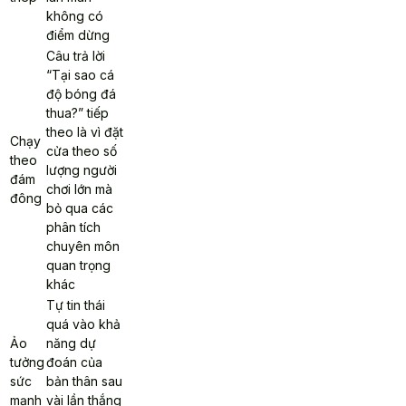
không có
điểm dừng
Câu trả lời
“Tại sao cá
độ bóng đá
thua?” tiếp
theo là vì đặt
Chạy
cửa theo số
theo
lượng người
đám
chơi lớn mà
đông
bỏ qua các
phân tích
chuyên môn
quan trọng
khác
Tự tin thái
quá vào khả
Ảo
năng dự
tưởng
đoán của
sức
bản thân sau
mạnh
vài lần thắng