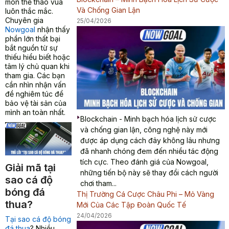
môn thể thao vua
Và Chống Gian Lận
luôn thắc mắc.
Chuyên gia
25/04/2026
Nowgoal
nhận thấy
phần lớn thất bại
bắt nguồn từ sự
thiếu hiểu biết hoặc
tâm lý chủ quan khi
tham gia. Các bạn
cần nhìn nhận vấn
đề nghiêm túc để
bảo vệ tài sản của
mình an toàn nhất.
Blockchain - Minh bạch hóa lịch sử cược
và chống gian lận, công nghệ này mới
được áp dụng cách đây không lâu nhưng
đã nhanh chóng đem đến nhiều tác động
tích cực. Theo đánh giá của Nowgoal,
Giải mã tại
những tiến bộ này sẽ thay đổi cách người
sao cá độ
chơi tham...
bóng đá
Thị Trường Cá Cược Châu Phi – Mỏ Vàng
thua?
Mới Của Các Tập Đoàn Quốc Tế
24/04/2026
Tại sao cá độ bóng
đá thua
? Nhiều