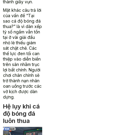
thành giấy vụn.
Mặt khác câu trả lời
của vấn đề “Tại
sao cá độ bóng đá
thua?” là vì dàn xếp
tỷ số ngầm vẫn tồn
tại ở vài giải đấu
nhỏ lẻ thiếu giám
sát chặt chẽ. Các
thế lực đen tối can
thiệp vào diễn biến
trên sân nhằm trục
lợi bất chính. Người
chơi chân chính sẽ
trở thành nạn nhân
oan uổng trước các
vở kịch được dàn
dựng.
Hệ lụy khi cá
độ bóng đá
luôn thua