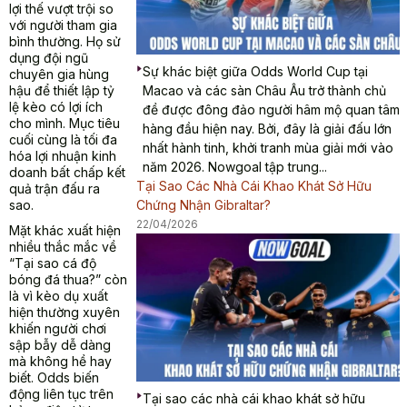
lợi thế vượt trội so
với người tham gia
bình thường. Họ sử
dụng đội ngũ
Sự khác biệt giữa Odds World Cup tại
chuyên gia hùng
Macao và các sàn Châu Âu trở thành chủ
hậu để thiết lập tỷ
lệ kèo có lợi ích
đề được đông đảo người hâm mộ quan tâm
cho mình. Mục tiêu
hàng đầu hiện nay. Bởi, đây là giải đấu lớn
cuối cùng là tối đa
nhất hành tinh, khởi tranh mùa giải mới vào
hóa lợi nhuận kinh
năm 2026. Nowgoal tập trung...
doanh bất chấp kết
Tại Sao Các Nhà Cái Khao Khát Sở Hữu
quả trận đấu ra
Chứng Nhận Gibraltar?
sao.
22/04/2026
Mặt khác xuất hiện
nhiều thắc mắc về
“Tại sao cá độ
bóng đá thua?” còn
là vì kèo dụ xuất
hiện thường xuyên
khiến người chơi
sập bẫy dễ dàng
mà không hề hay
biết. Odds biến
động liên tục trên
Tại sao các nhà cái khao khát sở hữu