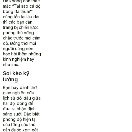
Để không còn thắc
mắc “Tại sao cá độ
bóng đá thua?”
cùng tồn tại lâu dài
thì các bạn cần
trang bị chiến lược
phòng thủ vững
chắc trước mọi cám
dỗ. Đồng thời mọi
người cũng nên
học hỏi thêm những
kinh nghiệm hay
như sau:
Soi kèo kỹ
lưỡng
Bạn hãy dành thời
gian nghiên cứu
lịch sử đối đầu giữa
hai đội bóng để
đưa ra nhận định
sáng suốt. Đặc biệt
phong độ hiện tại
của từng cầu thủ
cần được xem xét