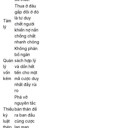
Thua ở đâu
gấp đôi ở đó
là tư duy
Tâm
chết người
lý
khiến nợ nần
chồng chất
nhanh chóng
Không phân
bố ngân
Quản
sách hợp lý
lý
và dồn hết
vốn
tiền cho một
kém
mã cược duy
nhất đầy rủi
ro
Phá vỡ
nguyên tắc
Thiếu
bản thân đề
kỷ
ra ban đầu
luật
cùng cược
thép
lan man