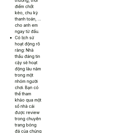
thưởng, thời
điểm chốt
kèo, chu kỳ
thanh toán, …
cho anh em
ngay từ đầu.
Có lịch sử
hoạt động rõ
ràng: Nhà
thầu đáng tin
cậy sẽ hoạt
động lâu năm
trong một
nhóm người
chơi. Bạn có
thể tham
khảo qua một
số nhà cái
được review
trong chuyên
trang bóng
đá của chúng