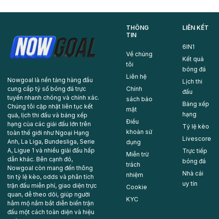
Khái Niệm
THÔNG
LIÊN KẾT
TIN
6IN1
Về chúng
Kết quả
tôi
bóng đá
Liên hệ
Nowgoal là nền tảng hàng đầu
Lịch thi
cung cấp tỷ số bóng đá trực
Chính
đấu
tuyến nhanh chóng và chính xác.
sách bảo
Bảng xếp
Chúng tôi cập nhật liên tục kết
mật
hạng
quả, lịch thi đấu và bảng xếp
Điều
hạng của các giải đấu lớn trên
Tỷ lệ kèo
khoản sử
toàn thế giới như Ngoại Hạng
Livescore
Anh, La Liga, Bundesliga, Serie
dụng
A, Ligue 1 và nhiều giải đấu hấp
Trực tiếp
Miễn trừ
dẫn khác. Bên cạnh đó,
bóng đá
trách
Nowgoal còn mang đến thông
Nhà cái
nhiệm
tin tỷ lệ kèo, odds và phân tích
uy tín
trận đấu miễn phí, giao diện trực
Cookie
quan, dễ theo dõi, giúp người
KYC
hâm mộ nắm bắt diễn biến trận
đấu một cách toàn diện và hiệu