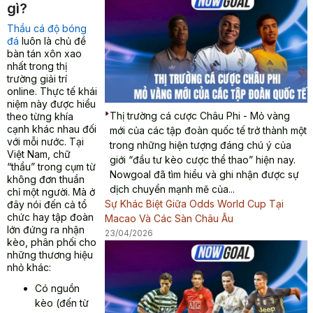
gì?
Thầu cá độ bóng
đá
luôn là chủ đề
bàn tán xôn xao
nhất trong thị
trường giải trí
online. Thực tế khái
niệm này được hiểu
Thị trường cá cược Châu Phi - Mỏ vàng
theo từng khía
cạnh khác nhau đối
mới của các tập đoàn quốc tế trở thành một
với mỗi nước. Tại
trong những hiện tượng đáng chú ý của
Việt Nam, chữ
giới “đầu tư kèo cược thể thao” hiện nay.
“thầu” trong cụm từ
Nowgoal đã tìm hiểu và ghi nhận được sự
không đơn thuần
dịch chuyển mạnh mẽ của...
chỉ một người. Mà ở
Sự Khác Biệt Giữa Odds World Cup Tại
đây nói đến cả tổ
chức hay tập đoàn
Macao Và Các Sàn Châu Âu
lớn đứng ra nhận
23/04/2026
kèo, phân phối cho
những thương hiệu
nhỏ khác:
Có nguồn
kèo (đến từ