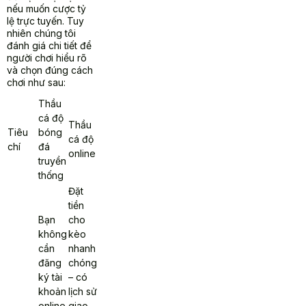
nếu muốn cược tỷ
lệ trực tuyến. Tuy
nhiên chúng tôi
đánh giá chi tiết để
người chơi hiểu rõ
và chọn đúng cách
chơi như sau:
Thầu
cá độ
Thầu
Tiêu
bóng
cá độ
chí
đá
online
truyền
thống
Đặt
tiền
Bạn
cho
không
kèo
cần
nhanh
đăng
chóng
ký tài
– có
khoản
lịch sử
online
giao