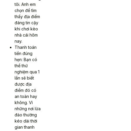
tôi. Anh em
chọn để tìm
thấy địa điểm
đáng tin cậy
khi chơi kèo
nhà cái hôm
nay.
Thanh toán
tiền đúng
hẹn: Bạn có
thể thử
nghiệm qua 1
lần sẽ biết
được địa
điểm đó có
an toàn hay
không. Vì
những nơi lừa
đảo thường
kéo dài thời
gian thanh