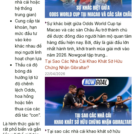
nhà cái hoặc
hệ thống
trung gian)
Cung cấp tài
Sự khác biệt giữa Odds World Cup tại
khoản, hạn
Macao và các sàn Châu Âu trở thành chủ
mức đầu tư
đề được đông đảo người hâm mộ quan tâm
vào kèo
hàng đầu hiện nay. Bởi, đây là giải đấu lớn
khác nhau để
nhất hành tinh, khởi tranh mùa giải mới vào
mọi người linh
năm 2026. Nowgoal tập trung...
hoạt chọn lựa
Tại Sao Các Nhà Cái Khao Khát Sở Hữu
Thầu cá độ
Chứng Nhận Gibraltar?
bóng đá
22/04/2026
hưởng lợi từ
độ chênh
lệch Odds,
hoa hồng
hoặc tiền
thua của các
đối tác “con”.
Là hình thức giải trí
rất phổ biến và gắn
Tại sao các nhà cái khao khát sở hữu