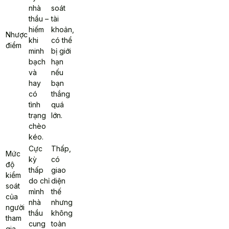
nhà
soát
thầu –
tài
hiếm
khoản,
Nhược
khi
có thể
điểm
minh
bị giới
bạch
hạn
và
nếu
hay
bạn
có
thắng
tình
quá
trạng
lớn.
chèo
kéo.
Cực
Thấp,
Mức
kỳ
có
độ
thấp
giao
kiểm
do chỉ
diện
soát
mình
thế
của
nhà
nhưng
người
thầu
không
tham
cung
toàn
gia