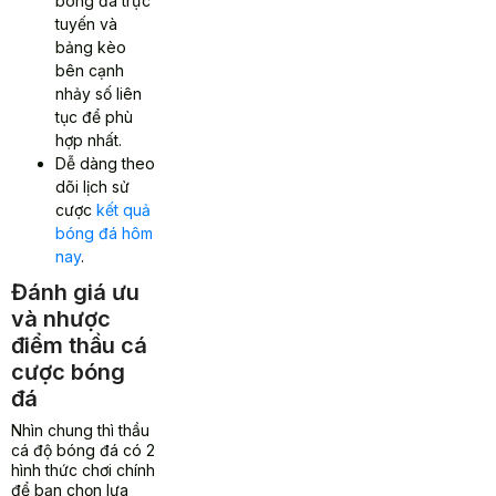
bóng đá trực
tuyến và
bảng kèo
bên cạnh
nhảy số liên
tục để phù
hợp nhất.
Dễ dàng theo
dõi lịch sử
cược
kết quả
bóng đá hôm
nay
.
Đánh giá ưu
và nhược
điểm thầu cá
cược bóng
đá
Nhìn chung thì thầu
cá độ bóng đá có 2
hình thức chơi chính
để bạn chọn lựa