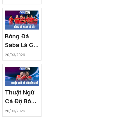
Quả, Hiểu
Trọn Cục
Diện Trận
Đấu
Bóng Đá
Saba Là Gì?
Sảnh Cược
20/03/2026
Bóng Đá
Đẳng Cấp,
Xanh Chín
Thuật Ngữ
Cá Độ Bóng
Đá – Giải
20/03/2026
Nghĩa Chi
Tiết Các