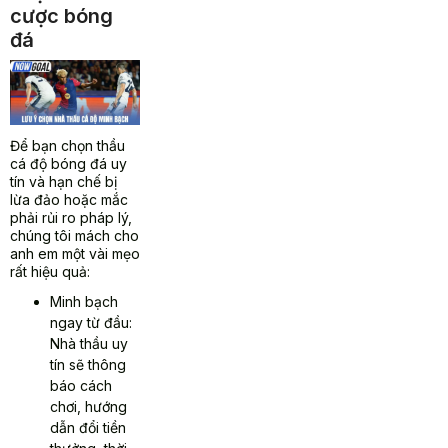
cược bóng
đá
Để bạn chọn thầu
cá độ bóng đá uy
tín và hạn chế bị
lừa đảo hoặc mắc
phải rủi ro pháp lý,
chúng tôi mách cho
anh em một vài mẹo
rất hiệu quả:
Minh bạch
ngay từ đầu:
Nhà thầu uy
tín sẽ thông
báo cách
chơi, hướng
dẫn đổi tiền