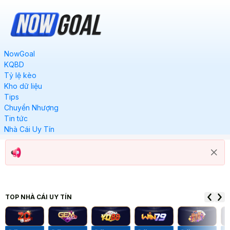
NowGoal
KQBD
Tỷ lệ kèo
Kho dữ liệu
Tips
Chuyển Nhượng
Tin tức
Nhà Cái Uy Tín
TOP NHÀ CÁI
UY TÍN