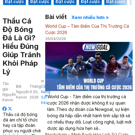
Đặt cược
Đặt cược
Đặt cược
Đặt cược
Đặt cược
Đ
Bài viết
Xem nhiều hơn »
Thầu Cá
World Cup – Tâm Điểm Của Thị Trường Cá
Độ Bóng
Cược 2026
Đá Là Gì?
26/04/2026
Hiểu Đúng
Giúp Tránh
Khỏi Pháp
Lý
in
Tác
Bởi
Tháng
Cẩm
giả:
Nguyễn
3 20,
Nang
Nguyễn
World Cup - Tâm điểm của thị trường cá
Kelvin
2026
Soi
Kelvin
Kèo
cược 2026 nhận được không ít sự quan
tâm. Theo dự đoán của Nowgoal, sự kiện
Thầu cá độ bóng
bóng đá hấp dẫn nhất hành tinh sắp tới sẽ
đá ám chỉ tổ chức
có nhiều thay đổi. Loạt công nghệ, luật mới
hay cả tập đoàn
được áp dụng hứa hẹn sẽ...
phục vụ người chơi
Blockchain – Minh Bạch Hóa Lịch Sử Cược