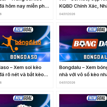
đá hôm nay miễn phí
KQBD Chính Xác, Nh
Bóng Đá
26
04/01/2026
aso – Xem soi kèo
Bongdalu – Xem bóng
á rõ nét và bắt kèo
nhà với vô số kèo nh
iếp
cực hay
26
04/01/2026