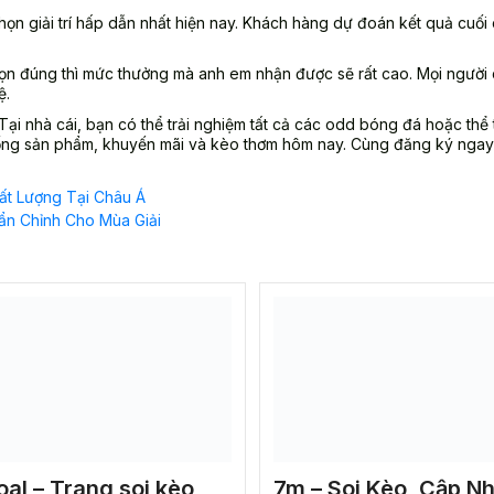
 chọn giải trí hấp dẫn nhất hiện nay. Khách hàng dự đoán kết quả cuối
họn đúng thì mức thưởng mà anh em nhận được sẽ rất cao. Mọi người
ệ.
. Tại nhà cái, bạn có thể trải nghiệm tất cả các odd bóng đá hoặc th
 thống sản phẩm, khuyến mãi và kèo thơm hôm nay. Cùng đăng ký ngay
ất Lượng Tại Châu Á
ẩn Chỉnh Cho Mùa Giải
al – Trang soi kèo
7m – Soi Kèo, Cập Nh