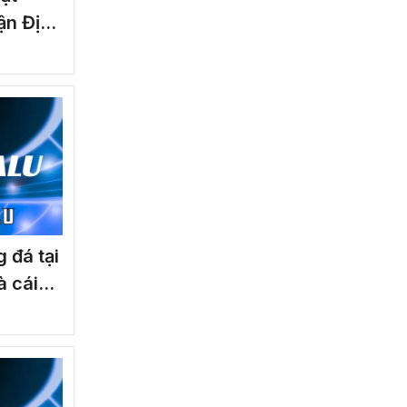
ận Định
 đá tại
à cái