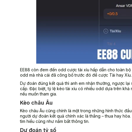
EE88 còn đem đến odd cược tài xỉu hấp dẫn cho toàn bộ n
odd mà nhà cái đã công bố trước đó để cược Tài hay Xỉu
Dự đoán đúng kết quả thì anh em nhận thưởng, ngược lại s
cấp. Đặc biệt, tỷ lệ kèo tài xỉu có nhiều odd dựa trên kh
nếu muốn tham gia.
Kèo châu Âu
Kèo châu Âu cũng chính là một trong những hình thức đầu 
người dự đoán kết quả chính xác là thắng – thua hay hòa
tìm hiểu cũng như nắm bắt thông tin.
Dự đoán tỷ số