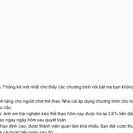
n. Thống kê mới nhất cho thấy các chương trình nổi bật mà bạn khôn
h tặng cho người chơi thể thao. Nhà cái áp dụng chương trình cho t
u cầu.
tư. Anh em trải nghiệm kèo thể thao hôm nay được trả lại 2.8% tiền đầ
 cao ngay ngày hôm sau quyết toán.
thao đỉnh cao, được thành viên quan tâm khá nhiều. Bạn đặt cược thu
à cái hoàn tiền ngày sau đó.