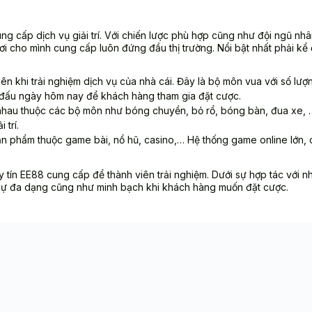
ng cấp dịch vụ giải trí. Với chiến lược phù hợp cũng như đội ngũ nhâ
ơi cho mình cung cấp luôn đứng đầu thị trường. Nổi bật nhất phải kể
ên khi trải nghiệm dịch vụ của nhà cái. Đây là bộ môn vua với số lượ
rận đấu ngày hôm nay để khách hàng tham gia đặt cược.
c nhau thuộc các bộ môn như bóng chuyền, bỏ rổ, bóng bàn, đua xe, 
 trí.
ản phẩm thuộc game bài, nổ hũ, casino,… Hệ thống game online lớn, 
y tín EE88 cung cấp để thành viên trải nghiệm. Dưới sự hợp tác với 
ởi sự đa dạng cũng như minh bạch khi khách hàng muốn đặt cược.