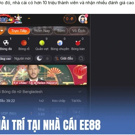
Do đó, nhà cái có hơn 10 triệu thành viên và nhận nhiều đánh giá cao