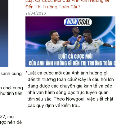
Luật Cá Cược Mới Của Anh Ảnh Hưởng Gì
Đến Thị Trường Toàn Cầu?
21/04/2026
Luật cá cược mới của Anh ảnh hưởng gì
o sánh cùng
đến thị trường toàn cầu? Đây là câu hỏi lớn
đang được các chuyên gia kinh tế và các
ân chơi cung
nhà vận hành sòng bạc trực tuyến quan
ư tính tiền
tâm sâu sắc. Theo Nowgoal, việc siết chặt
các quy định về kiểm tra...
×2, mọi
cược nên dễ