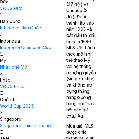
Đức
(27 đội) và
VĐQG Đức
Canada (3
đội). Được
Hàn Quốc
thành lập vào
K League Hàn Quốc
năm 1993 và
bắt đầu thi đấu
Indonesia
từ năm 1996,
Indonesia Champion Cup
MLS vận hành
theo mô hình
thể thao Mỹ
Mỹ
với hệ thống
Nhà nghề Mỹ
nhượng quyền
(single-entity)
Pháp
và không áp
VĐQG Pháp
dụng thăng
hạng/xuống
Quốc Tế
hạng như hầu
World Cup 2026
hết các giải
châu Âu.
Singapore
Singapore Prime League
Mùa giải MLS
được chia
thành hai giai
TBN