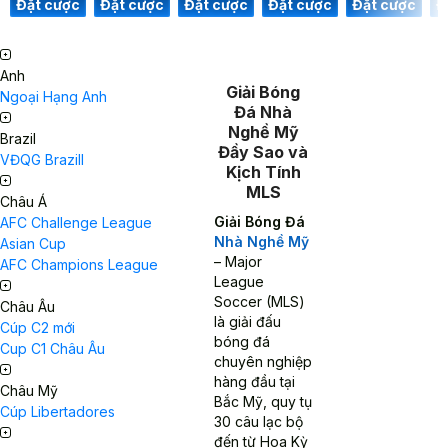
Đặt cược
Đặt cược
Đặt cược
Đặt cược
Đặt cược
Đ
Anh
Giải Bóng
Ngoại Hạng Anh
Đá Nhà
Nghề Mỹ
Brazil
Đầy Sao và
VĐQG Brazill
Kịch Tính
MLS
Châu Á
Giải Bóng Đá
AFC Challenge League
Nhà Nghề Mỹ
Asian Cup
– Major
AFC Champions League
League
Soccer (MLS)
Châu Âu
là giải đấu
Cúp C2 mới
bóng đá
Cup C1 Châu Âu
chuyên nghiệp
hàng đầu tại
Châu Mỹ
Bắc Mỹ, quy tụ
Cúp Libertadores
30 câu lạc bộ
đến từ Hoa Kỳ