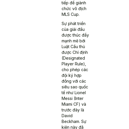
tiếp để giành
chức vô địch
MLS Cup.
Sự phát triển
của giải đấu
được thúc đẩy
mạnh mẽ bởi
Luật Cầu thủ
được Chỉ định
(Designated
Player Rule),
cho phép các
đội ký hợp
đồng với các
siêu sao quốc
tế như Lionel
Messi (Inter
Miami CF) và
trước đây là
David
Beckham. Sự
kiện này đã