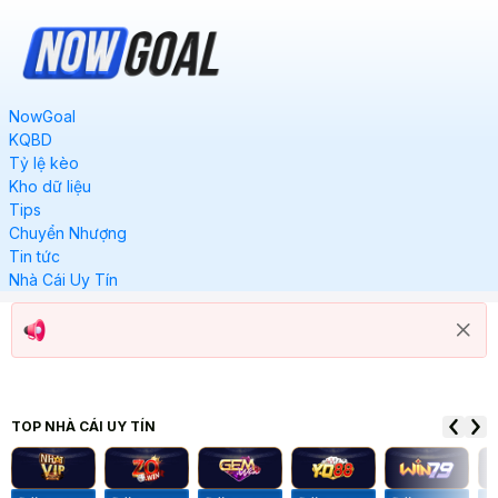
NowGoal
KQBD
Tỷ lệ kèo
Kho dữ liệu
Tips
Chuyển Nhượng
Tin tức
Nhà Cái Uy Tín
TOP NHÀ CÁI
UY TÍN