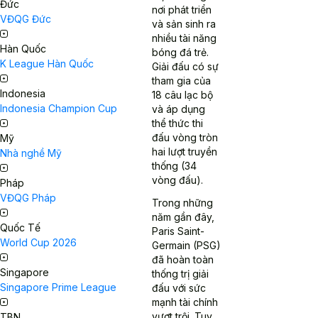
Đức
nơi phát triển
VĐQG Đức
và sản sinh ra
nhiều tài năng
Hàn Quốc
bóng đá trẻ.
K League Hàn Quốc
Giải đấu có sự
tham gia của
Indonesia
18 câu lạc bộ
Indonesia Champion Cup
và áp dụng
thể thức thi
đấu vòng tròn
Mỹ
hai lượt truyền
Nhà nghề Mỹ
thống (34
vòng đấu).
Pháp
VĐQG Pháp
Trong những
năm gần đây,
Quốc Tế
Paris Saint-
World Cup 2026
Germain (PSG)
đã hoàn toàn
Singapore
thống trị giải
Singapore Prime League
đấu với sức
mạnh tài chính
vượt trội. Tuy
TBN