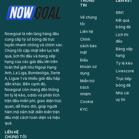
THÔNG
LIÊN KẾT
TIN
6IN1
Về chúng
Kết quả
tôi
bóng đá
Liên hệ
Nowgoal là nền tảng hàng đầu
Lịch thi
cung cấp tỷ số bóng đá trực
Chính
đấu
tuyến nhanh chóng và chính xác.
sách bảo
Bảng xếp
Chúng tôi cập nhật liên tục kết
mật
hạng
quả, lịch thi đấu và bảng xếp
Điều
hạng của các giải đấu lớn trên
Tỷ lệ kèo
khoản sử
toàn thế giới như Ngoại Hạng
Livescore
Anh, La Liga, Bundesliga, Serie
dụng
A, Ligue 1 và nhiều giải đấu hấp
Trực tiếp
Miễn trừ
dẫn khác. Bên cạnh đó,
bóng đá
trách
Nowgoal còn mang đến thông
Nhà cái
nhiệm
tin tỷ lệ kèo, odds và phân tích
uy tín
trận đấu miễn phí, giao diện trực
Cookie
quan, dễ theo dõi, giúp người
KYC
hâm mộ nắm bắt diễn biến trận
đấu một cách toàn diện và hiệu
quả.
LIÊN HỆ
CHÚNG TÔI