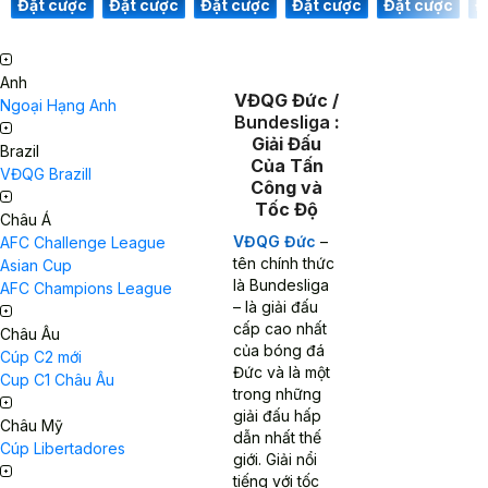
Đặt cược
Đặt cược
Đặt cược
Đặt cược
Đặt cược
Đ
Anh
VĐQG Đức /
Ngoại Hạng Anh
Bundesliga
:
Giải Đấu
Brazil
Của Tấn
VĐQG Brazill
Công và
Tốc Độ
Châu Á
VĐQG Đức
–
AFC Challenge League
tên chính thức
Asian Cup
là Bundesliga
AFC Champions League
– là giải đấu
cấp cao nhất
Châu Âu
của bóng đá
Cúp C2 mới
Đức và là một
Cup C1 Châu Âu
trong những
giải đấu hấp
Châu Mỹ
dẫn nhất thế
Cúp Libertadores
giới. Giải nổi
tiếng với tốc