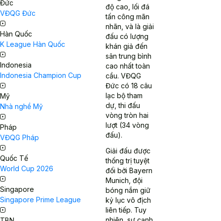
Đức
độ cao, lối đá
VĐQG Đức
tấn công mãn
nhãn, và là giải
Hàn Quốc
đấu có lượng
K League Hàn Quốc
khán giả đến
sân trung bình
Indonesia
cao nhất toàn
Indonesia Champion Cup
cầu. VĐQG
Đức có 18 câu
lạc bộ tham
Mỹ
dự, thi đấu
Nhà nghề Mỹ
vòng tròn hai
lượt (34 vòng
Pháp
đấu).
VĐQG Pháp
Giải đấu được
Quốc Tế
thống trị tuyệt
World Cup 2026
đối bởi Bayern
Munich, đội
Singapore
bóng nắm giữ
Singapore Prime League
kỷ lục vô địch
liên tiếp. Tuy
nhiên, sự cạnh
TBN