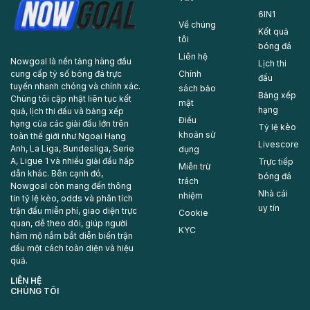
6IN1
Về chúng
Kết quả
tôi
bóng đá
Liên hệ
Nowgoal là nền tảng hàng đầu
Lịch thi
cung cấp tỷ số bóng đá trực
Chính
đấu
tuyến nhanh chóng và chính xác.
sách bảo
Bảng xếp
Chúng tôi cập nhật liên tục kết
mật
hạng
quả, lịch thi đấu và bảng xếp
Điều
hạng của các giải đấu lớn trên
Tỷ lệ kèo
khoản sử
toàn thế giới như Ngoại Hạng
Livescore
Anh, La Liga, Bundesliga, Serie
dụng
A, Ligue 1 và nhiều giải đấu hấp
Trực tiếp
Miễn trừ
dẫn khác. Bên cạnh đó,
bóng đá
trách
Nowgoal còn mang đến thông
Nhà cái
nhiệm
tin tỷ lệ kèo, odds và phân tích
uy tín
trận đấu miễn phí, giao diện trực
Cookie
quan, dễ theo dõi, giúp người
KYC
hâm mộ nắm bắt diễn biến trận
đấu một cách toàn diện và hiệu
quả.
LIÊN HỆ
CHÚNG TÔI