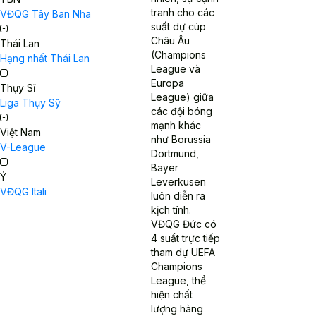
tranh cho các
VĐQG Tây Ban Nha
suất dự cúp
Châu Âu
Thái Lan
(Champions
Hạng nhất Thái Lan
League và
Europa
Thụy Sĩ
League) giữa
Liga Thụy Sỹ
các đội bóng
mạnh khác
Việt Nam
như Borussia
V-League
Dortmund,
Bayer
Ý
Leverkusen
VĐQG Itali
luôn diễn ra
kịch tính.
VĐQG Đức có
4 suất trực tiếp
tham dự UEFA
Champions
League, thể
hiện chất
lượng hàng