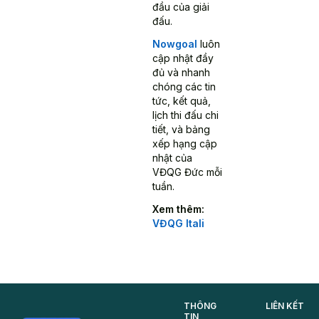
đầu của giải
đấu.
Nowgoal
luôn
cập nhật đầy
đủ và nhanh
chóng các tin
tức, kết quả,
lịch thi đấu chi
tiết, và bảng
xếp hạng cập
nhật của
VĐQG Đức mỗi
tuần.
Xem thêm:
VĐQG Itali
THÔNG
LIÊN KẾT
TIN