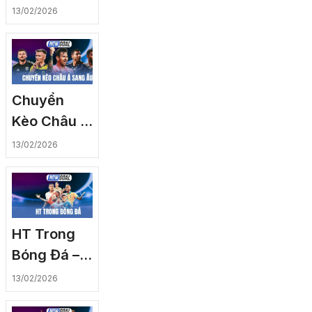
Thua?
13/02/2026
Nguyên
Nhân Và
Mẹo Chốt
Kèo Ngon
Chuyển
Kèo Châu Á
Sang Âu
13/02/2026
Chuẩn Xác
Để Tối Ưu
Lợi Nhuận
HT Trong
Bóng Đá –
Nắm Bắt
13/02/2026
Hiệp 1, Dẫn