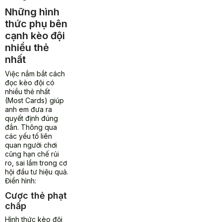
Những hình
thức phụ bên
cạnh kèo đội
nhiều thẻ
nhất
Việc nắm bắt cách
đọc kèo đội có
nhiều thẻ nhất
(Most Cards) giúp
anh em đưa ra
quyết định đúng
đắn. Thông qua
các yếu tố liên
quan người chơi
cũng hạn chế rủi
ro, sai lầm trong cơ
hội đầu tư hiệu quả.
Điển hình:
Cược thẻ phạt
chấp
Hình thức kèo đội