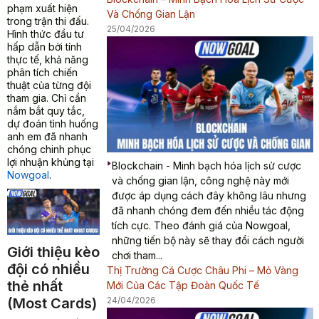
phạm xuất hiện
Và Chống Gian Lận
trong trận thi đấu.
25/04/2026
Hình thức đầu tư
hấp dẫn bởi tính
thực tế, khả năng
phân tích chiến
thuật của từng đội
tham gia. Chỉ cần
nắm bắt quy tắc,
dự đoán tình huống
anh em đã nhanh
chóng chinh phục
lợi nhuận khủng tại
Blockchain - Minh bạch hóa lịch sử cược
Nowgoal
.
và chống gian lận, công nghệ này mới
được áp dụng cách đây không lâu nhưng
đã nhanh chóng đem đến nhiều tác động
tích cực. Theo đánh giá của Nowgoal,
những tiến bộ này sẽ thay đổi cách người
Giới thiệu kèo
chơi tham...
đội có nhiều
Thị Trường Cá Cược Châu Phi – Mỏ Vàng
thẻ nhất
Mới Của Các Tập Đoàn Quốc Tế
(Most Cards)
24/04/2026