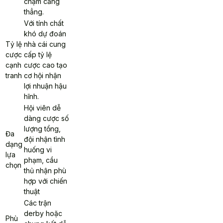
chạm căng
thẳng.
Với tính chất
khó dự đoán
Tỷ lệ
nhà cái cung
cược
cấp tỷ lệ
cạnh
cược cao tạo
tranh
cơ hội nhận
lợi nhuận hậu
hĩnh.
Hội viên dễ
dàng cược số
lượng tổng,
Đa
đội nhận tình
dạng
huống vi
lựa
phạm, cầu
chọn
thủ nhận phù
hợp với chiến
thuật
Các trận
derby hoặc
Phù