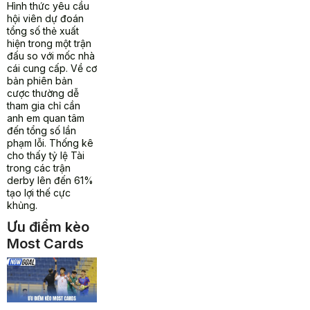
Hình thức yêu cầu
hội viên dự đoán
tổng số thẻ xuất
hiện trong một trận
đấu so với mốc nhà
cái cung cấp. Về cơ
bản phiên bản
cược thường dễ
tham gia chỉ cần
anh em quan tâm
đến tổng số lần
phạm lỗi. Thống kê
cho thấy tỷ lệ Tài
trong các trận
derby lên đến 61%
tạo lợi thế cực
khủng.
Ưu điểm kèo
Most Cards