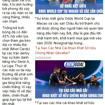
dàng quan sát trực
tiếp, ít bị ảnh hưởng
bởi phong độ xảy
ra tại các màn so tài
căng thẳng, nhiều
Sự khác biệt giữa Odds World Cup tại
van chạm.
Macao và các sàn Châu Âu trở thành chủ
Thống kê bxh
đề được đông đảo người hâm mộ quan tâm
bóng đá có đến
hàng đầu hiện nay. Bởi, đây là giải đấu lớn
43% hội viên lựa
nhất hành tinh, khởi tranh mùa giải mới vào
chọn tham gia kèo
năm 2026. Nowgoal tập trung...
đội có nhiều thẻ
Tại Sao Các Nhà Cái Khao Khát Sở Hữu
nhất (Most Cards)
Chứng Nhận Gibraltar?
tại các trận derby
hay sự kiện danh
22/04/2026
tiếng như Serie A,
La Liga. Thực tế
các màn so tài này
thường dễ phát sinh
tranh chấp từ đó
gia tăng khả năng
chiến thắng. Vì vậy
việc hiểu rõ về đặc
điểm, chiến thuật
giúp bạn tạo lợi thế
Tại sao các nhà cái khao khát sở hữu
lớn nhất.