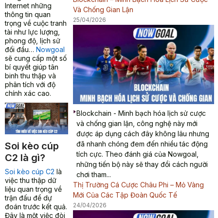
Internet những
Và Chống Gian Lận
thông tin quan
25/04/2026
trọng về cuộc tranh
tài như lực lượng,
phong độ, lịch sử
đối đầu…
Nowgoal
sẽ cung cấp một số
bí quyết giúp tân
binh thu thập và
phân tích với độ
chính xác cao.
Blockchain - Minh bạch hóa lịch sử cược
và chống gian lận, công nghệ này mới
được áp dụng cách đây không lâu nhưng
đã nhanh chóng đem đến nhiều tác động
Soi kèo cúp
tích cực. Theo đánh giá của Nowgoal,
C2 là gì?
những tiến bộ này sẽ thay đổi cách người
Soi kèo cúp C2
là
chơi tham...
việc thu thập dữ
Thị Trường Cá Cược Châu Phi – Mỏ Vàng
liệu quan trọng về
Mới Của Các Tập Đoàn Quốc Tế
trận đấu để dự
24/04/2026
đoán trước kết quả.
Đây là một việc đòi