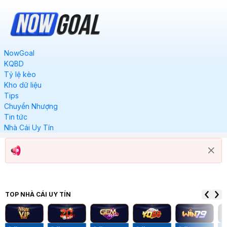
NowGoal
KQBD
Tỷ lệ kèo
Kho dữ liệu
Tips
Chuyển Nhượng
Tin tức
Nhà Cái Uy Tín
TOP NHÀ CÁI
UY TÍN