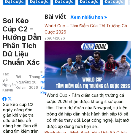
Đặt cược
Đặt cược
Đặt cược
Đặt cược
Đặt cược
Đ
Bài viết
Xem nhiều hơn »
Soi Kèo
World Cup – Tâm Điểm Của Thị Trường Cá
Cúp C2 –
Cược 2026
Hướng Dẫn
26/04/2026
Phân Tích
Dữ Liệu
Chuẩn Xác
in
Tác
Bởi
Tháng
Cẩm
giả:
Nguyễn
2 20,
Nang
Nguyễn
Kelvin
2026
Soi
Kelvin
Kèo
World Cup - Tâm điểm của thị trường cá
cược 2026 nhận được không ít sự quan
Soi kèo cúp C2
tâm. Theo dự đoán của Nowgoal, sự kiện
ngày càng đơn
bóng đá hấp dẫn nhất hành tinh sắp tới sẽ
giản khi việc tra
có nhiều thay đổi. Loạt công nghệ, luật mới
cứu dữ liệu dễ
dàng hơn. Bạn dễ
được áp dụng hứa hẹn sẽ...
dàng tìm kiếm trên
Blockchain – Minh Bạch Hóa Lịch Sử Cược