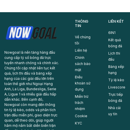
Đẳng Cấp,
Xanh Chín
THÔNG
LIÊN KẾT
TIN
6IN1
Về chúng
Kết quả
tôi
bóng đá
Liên hệ
Nowgoal là nền tảng hàng đầu
Lịch thi
cung cấp tỷ số bóng đá trực
Chính
đấu
tuyến nhanh chóng và chính xác.
sách bảo
Bảng xếp
Chúng tôi cập nhật liên tục kết
mật
hạng
quả, lịch thi đấu và bảng xếp
Điều
hạng của các giải đấu lớn trên
Tỷ lệ kèo
khoản sử
toàn thế giới như Ngoại Hạng
Livescore
Anh, La Liga, Bundesliga, Serie
dụng
A, Ligue 1 và nhiều giải đấu hấp
Trực tiếp
Miễn trừ
dẫn khác. Bên cạnh đó,
bóng đá
trách
Nowgoal còn mang đến thông
Nhà cái
nhiệm
tin tỷ lệ kèo, odds và phân tích
uy tín
trận đấu miễn phí, giao diện trực
Cookie
quan, dễ theo dõi, giúp người
KYC
hâm mộ nắm bắt diễn biến trận